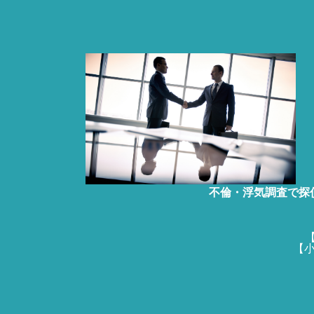
不倫・浮気調査で探
【
【小